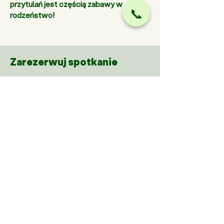
przytulań jest częścią zabawy w 
📞
rodzeństwo! 
Zarezerwuj spotkanie
Jeśli chcesz wiedzieć więcej o naszych,
przedszkolach, zostaw kontakt do
siebie
Inne ciekawe wpisy na
naszym blogu