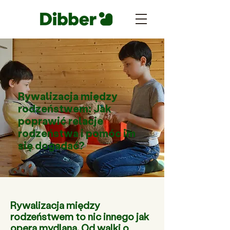
Rywalizacja między
rodzeństwem: Jak
poprawić relacje
rodzeństwa i pomóc im
się dogadać?
Rywalizacja między
rodzeństwem to nic innego jak
opera mydlana. Od walki o