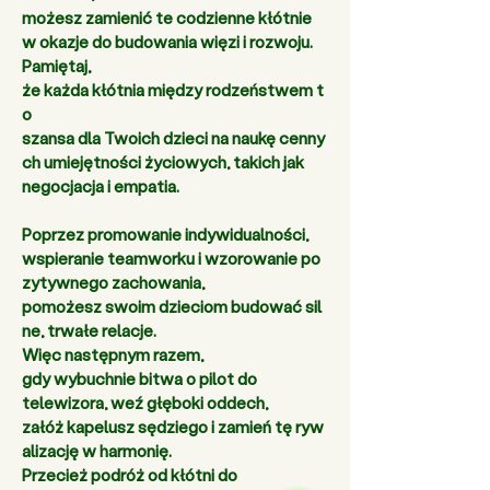
możesz zamienić te codzienne kłótnie 
w okazje do budowania więzi i rozwoju. 
Pamiętaj, 
że każda kłótnia między rodzeństwem t
o 
szansa dla Twoich dzieci na naukę cenny
ch umiejętności życiowych, takich jak 
negocjacja i empatia. 
Poprzez promowanie indywidualności, 
wspieranie teamworku i wzorowanie po
zytywnego zachowania, 
pomożesz swoim dzieciom budować sil
ne, trwałe relacje. 
Więc następnym razem, 
gdy wybuchnie bitwa o pilot do 
telewizora, weź głęboki oddech, 
załóż kapelusz sędziego i zamień tę ryw
alizację w harmonię. 
Przecież podróż od kłótni do 