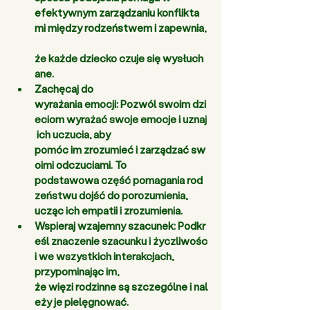
efektywnym zarządzaniu konflikta
mi między rodzeństwem i zapewnia,
że każde dziecko czuje się wysłuch
ane. 
Zachęcaj do 
wyrażania emocji:
 Pozwól swoim dzi
eciom wyrażać swoje emocje i uznaj
 ich uczucia, aby 
pomóc im zrozumieć i zarządzać sw
oimi odczuciami. To 
podstawowa część pomagania rod
zeństwu dojść do porozumienia, 
ucząc ich empatii i zrozumienia. 
Wspieraj wzajemny szacunek:
 Podkr
eśl znaczenie szacunku i życzliwośc
i we wszystkich interakcjach, 
przypominając im, 
że więzi rodzinne są szczególne i nal
eży je pielęgnować. 