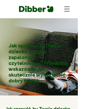
Jak sprawić, by Twoje
dziecko zostało
zapalonym
czytelnikiem? Przydatne
wskazówki, jak
skutecznie wykształcić
dobry nawyk
Jak sprawić, by Twoje dziecko